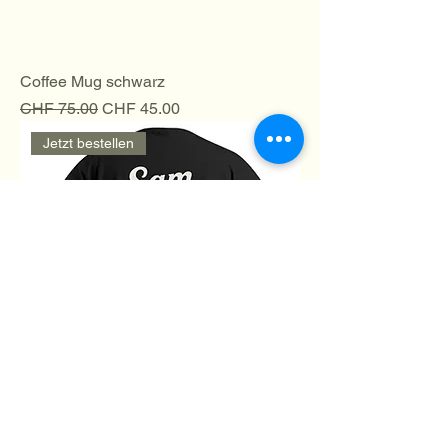
Coffee Mug schwarz
Standardpreis
Sale-Preis
CHF 75.00
CHF 45.00
Jetzt bestellen
T-Shirt (Diverse Grössen)