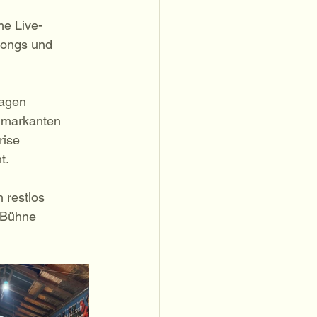
me Live-
Songs und 
sagen 
 markanten 
ise 
t.
 restlos 
r Bühne 