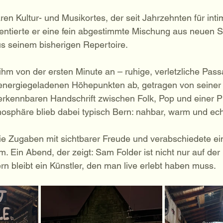
ren Kultur- und Musikortes, der seit Jahrzehnten für inti
entierte er eine fein abgestimmte Mischung aus neuen 
s seinem bisherigen Repertoire.
ihm von der ersten Minute an – ruhige, verletzliche Pas
 energiegeladenen Höhepunkten ab, getragen von seiner
rkennbaren Handschrift zwischen Folk, Pop und einer Pr
osphäre blieb dabei typisch Bern: nahbar, warm und ech
ie Zugaben mit sichtbarer Freude und verabschiedete ein
m. Ein Abend, der zeigt: Sam Folder ist nicht nur auf de
 bleibt ein Künstler, den man live erlebt haben muss.