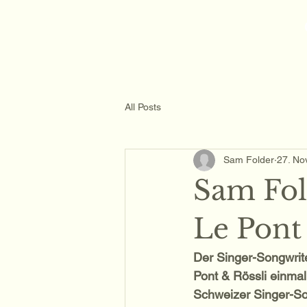
Sam Folder -
Singer Songwriter
All Posts
Sam Folder
27. No
Sam Fol
Le Pont
Der Singer-Songwrit
Pont & Rössli einma
Schweizer Singer-So