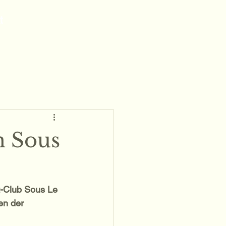
t
m Sous
t-Club Sous Le 
en der 