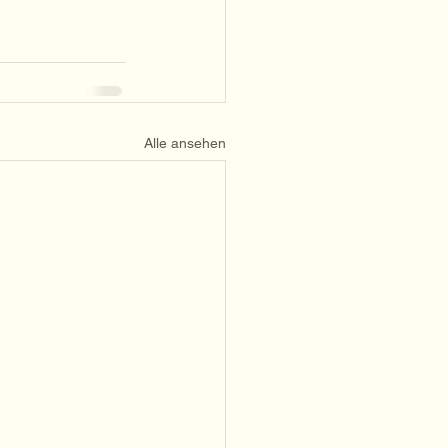
Alle ansehen
GER 
GER 