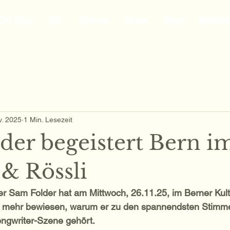
On tour
Bio
Videos
Shop
Blog
Kontak
v. 2025
1 Min. Lesezeit
der begeistert Bern i
 & Rössli
er Sam Folder hat am Mittwoch, 26.11.25, im Berner Kul
l mehr bewiesen, warum er zu den spannendsten Stimm
ngwriter-Szene gehört. 