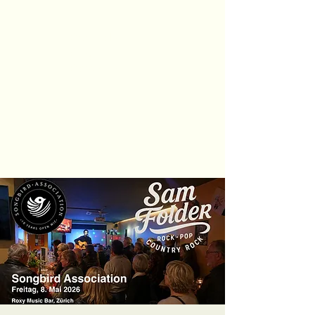
Sam Folder -
Singer
Songwriter