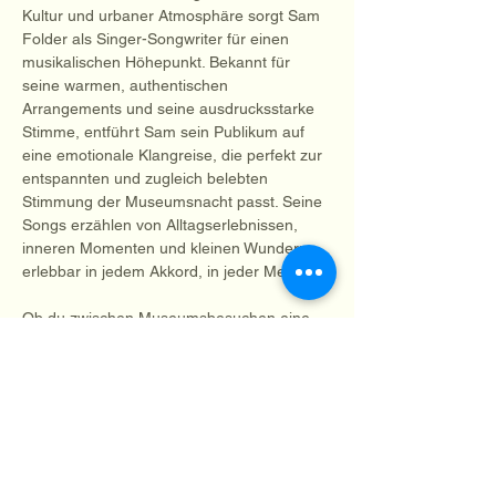
Kultur und urbaner Atmosphäre sorgt Sam 
Folder als Singer-Songwriter für einen 
musikalischen Höhepunkt. Bekannt für 
seine warmen, authentischen 
Arrangements und seine ausdrucksstarke 
Stimme, entführt Sam sein Publikum auf 
eine emotionale Klangreise, die perfekt zur 
entspannten und zugleich belebten 
Stimmung der Museumsnacht passt. Seine 
Songs erzählen von Alltagserlebnissen, 
inneren Momenten und kleinen Wundern – 
erlebbar in jedem Akkord, in jeder Melodie.
Ob du zwischen Museumsbesuchen eine 
ruhige Pause mit Live-Musik suchst oder 
den Abend mit einem Highlight krönen 
willst: Sam Folders Auftritt wird ein Moment 
zum Durchatmen, Mitsingen und Verweilen.
…
Mehr anzeigen