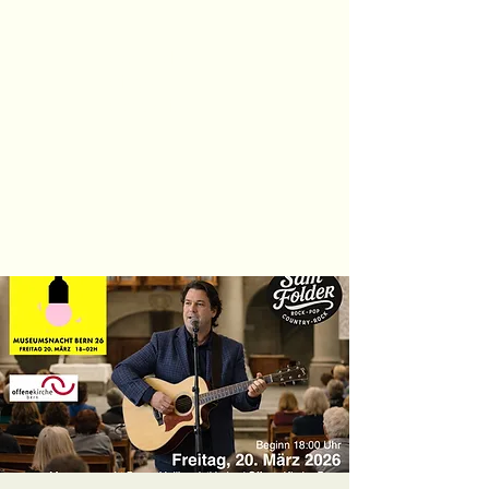
Sam Folder -
Singer
Songwriter