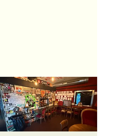
Sam Folder -
Singer
Songwriter