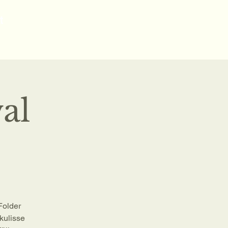
t
al
Folder
kulisse