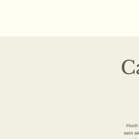
Sam Folder -
Singer Songwriter
C
Hoch 
sein a