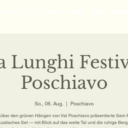
On tour
Bio
Videos
Shop
Blog
Kontak
a Lunghi Festiv
Poschiavo
So., 06. Aug.
  |  
Poschiavo
über den grünen Hängen von Val Poschiavo präsentierte Sam 
kustisches Set — mit Blick auf das weite Tal und die ruhige Berg