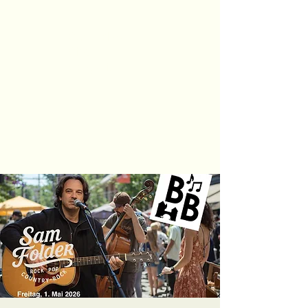
Sam Folder -
Singer
Songwriter